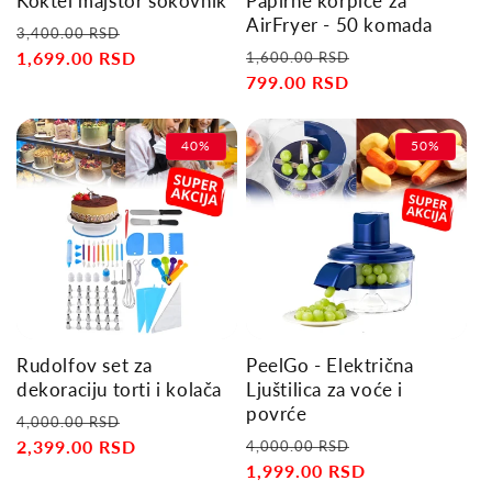
Koktel majstor sokovnik
Papirne korpice za
n
AirFryer - 50 komada
Regular
Sale
3,400.00 RSD
:
Regular
Sale
price
1,699.00 RSD
price
1,600.00 RSD
price
799.00 RSD
price
40%
50%
Rudolfov set za
PeelGo - Električna
dekoraciju torti i kolača
Ljuštilica za voće i
povrće
Regular
Sale
4,000.00 RSD
Regular
Sale
price
2,399.00 RSD
price
4,000.00 RSD
price
1,999.00 RSD
price