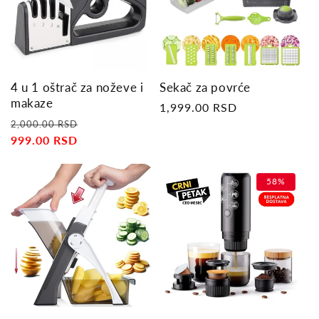
4 u 1 oštrač za noževe i
Sekač za povrće
makaze
Regular
1,999.00 RSD
Regular
Sale
price
2,000.00 RSD
price
999.00 RSD
price
58%