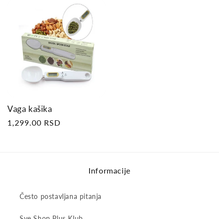
Vaga kašika
Regular
1,299.00 RSD
price
Informacije
Često postavljana pitanja
Sve Shop Plus Klub