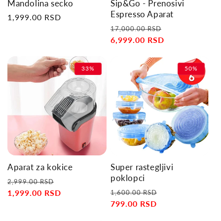
Mandolina secko
Sip&Go - Prenosivi
Espresso Aparat
Regular
1,999.00 RSD
Regular
Sale
price
17,000.00 RSD
price
6,999.00 RSD
price
33%
50%
Aparat za kokice
Super rastegljivi
poklopci
Regular
Sale
2,999.00 RSD
Regular
Sale
price
1,999.00 RSD
price
1,600.00 RSD
price
799.00 RSD
price