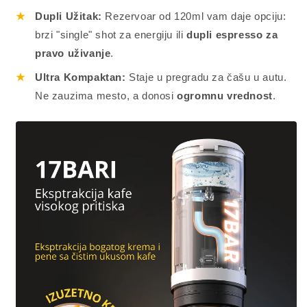
★
Dupli Užitak:
Rezervoar od 120ml vam daje opciju:
brzi "single" shot za energiju ili
dupli espresso za
pravo uživanje
.
★
Ultra Kompaktan:
Staje u pregradu za čašu u autu.
Ne zauzima mesto, a donosi
ogromnu vrednost
.