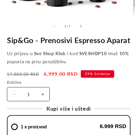
of
1
/
7
Sip&Go - Prenosivi Espresso Aparat
Uz prijavu u
Sve Shop Klub
i kod
SVESHOP10
imaš
10%
popusta na prvu porudžbinu
Regular
Sale
6,999.00 RSD
59% Sniženje
17,000.00 RSD
price
price
Količina
Decrease
Increase
quantity
quantity
Kupi više i uštedi
for
for
Sip&amp;Go
Sip&amp;Go
-
-
6.999 RSD
1 x proizvod
Prenosivi
Prenosivi
Espresso
Espresso