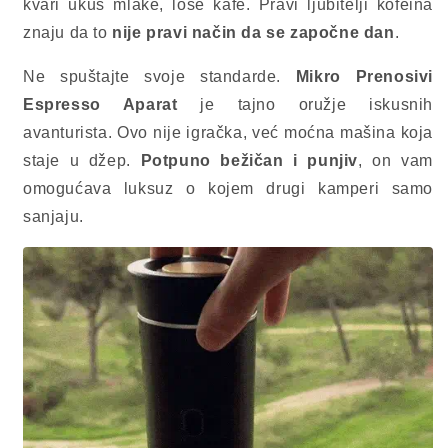
kvari ukus mlake, loše kafe. Pravi ljubitelji kofeina
znaju da to
nije pravi način da se započne dan
.
Ne spuštajte svoje standarde.
Mikro Prenosivi
Espresso Aparat
je tajno oružje iskusnih
avanturista. Ovo nije igračka, već moćna mašina koja
staje u džep.
Potpuno bežičan i punjiv
, on vam
omogućava luksuz o kojem drugi kamperi samo
sanjaju.