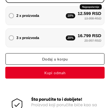
Aparat
Aparat
Najpopularnije
12.599 RSD
2 x proizvoda
10%
13.998 RSD
16.799 RSD
3 x proizvoda
20%
20.997 RSD
Dodaj u korpu
Buy it now