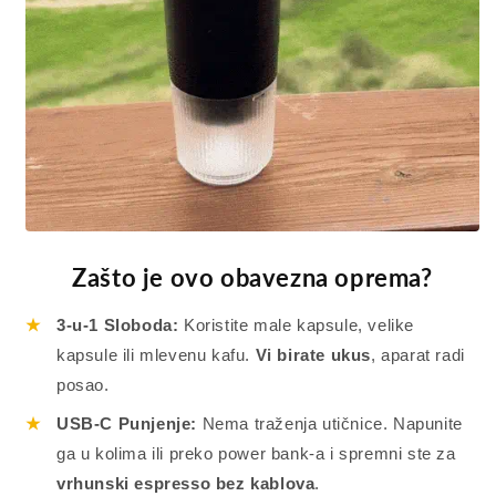
Zašto je ovo obavezna oprema?
★
3-u-1 Sloboda:
Koristite male kapsule, velike
kapsule ili mlevenu kafu.
Vi birate ukus
, aparat radi
posao.
★
USB-C Punjenje:
Nema traženja utičnice. Napunite
ga u kolima ili preko power bank-a i spremni ste za
vrhunski espresso bez kablova
.