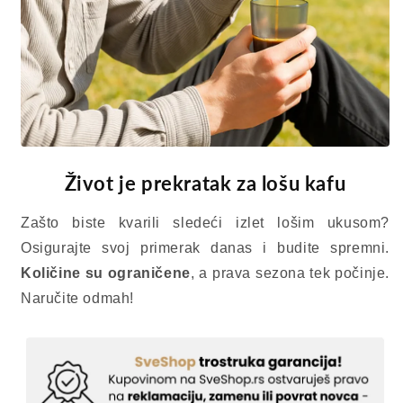
Život je prekratak za lošu kafu
Zašto biste kvarili sledeći izlet lošim ukusom?
Osigurajte svoj primerak danas i budite spremni.
Količine su ograničene
, a prava sezona tek počinje.
Naručite odmah!