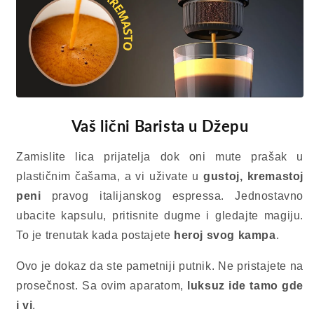
Vaš lični Barista u Džepu
Zamislite lica prijatelja dok oni mute prašak u
plastičnim čašama, a vi uživate u
gustoj, kremastoj
peni
pravog italijanskog espressa. Jednostavno
ubacite kapsulu, pritisnite dugme i gledajte magiju.
To je trenutak kada postajete
heroj svog kampa
.
Ovo je dokaz da ste pametniji putnik. Ne pristajete na
prosečnost. Sa ovim aparatom,
luksuz ide tamo gde
i vi
.