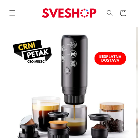
Skip to
content
Korpa
Skip to
product
information