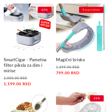
40%
Rasprodato
SmartCigar - Pametna
Magični brisko
filter piksla za dim i
Regular
Sale
1,399.00 RSD
mirise
price
799.00 RSD
price
Regular
Sale
2,000.00 RSD
price
1,199.00 RSD
price
33%