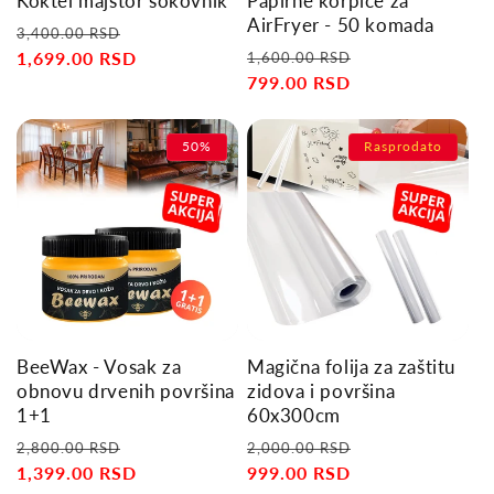
Koktel majstor sokovnik
Papirne korpice za
n
AirFryer - 50 komada
Regular
Sale
3,400.00 RSD
:
Regular
Sale
price
1,699.00 RSD
price
1,600.00 RSD
price
799.00 RSD
price
50%
Rasprodato
BeeWax - Vosak za
Magična folija za zaštitu
obnovu drvenih površina
zidova i površina
1+1
60x300cm
Regular
Sale
Regular
Sale
2,800.00 RSD
2,000.00 RSD
price
1,399.00 RSD
price
price
999.00 RSD
price