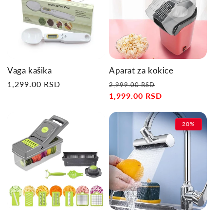
Vaga kašika
Aparat za kokice
Regular
1,299.00 RSD
Regular
Sale
2,999.00 RSD
price
price
1,999.00 RSD
price
20%