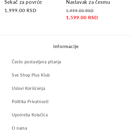
Sekač za povrće
Nastavak za česmu
Regular
1,999.00 RSD
Regular
Sale
1,999.00 RSD
price
price
1,599.00 RSD
price
Informacije
Često postavljana pitanja
Sve Shop Plus Klub
Uslovi Korišćenja
Politika Privatnosti
Upotreba Kolačića
O nama