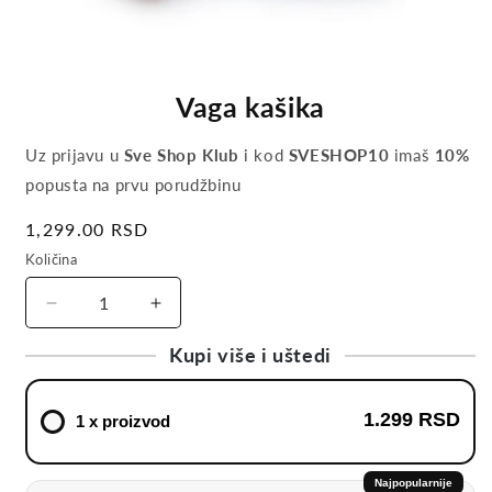
Vaga kašika
Uz prijavu u
Sve Shop Klub
i kod
SVESHOP10
imaš
10%
popusta na prvu porudžbinu
Regular
1,299.00 RSD
price
Količina
Decrease
Increase
quantity
quantity
Kupi više i uštedi
for
for
Vaga
Vaga
kašika
kašika
1.299 RSD
1 x proizvod
Najpopularnije