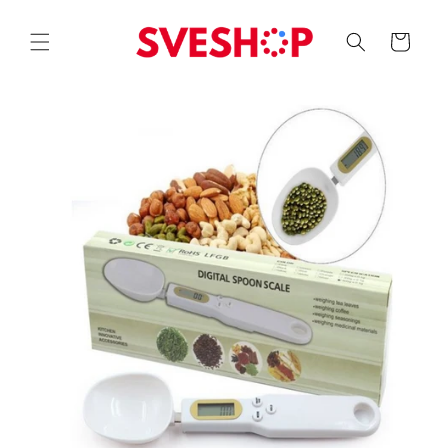
Skip to
content
Korpa
Skip to
product
information