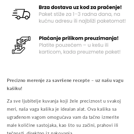
Precizno merenje za savršene recepte – uz našu vagu
kašiku!
Za sve ljubitelje kuvanja koji žele preciznost u svakoj
meri, naša vaga kašika je idealan alat. Ova kašika sa
ugrađenom vagom omogućava vam da tačno izmerite
male količine sastojaka, kao što su začini, prahovi ili
tečnosti, direktno iz pakovanja.