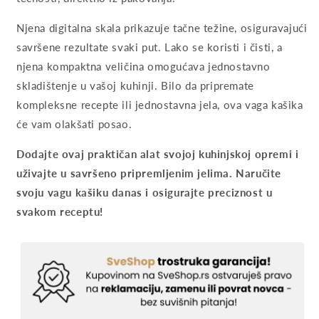
Njena digitalna skala prikazuje tačne težine, osiguravajući
savršene rezultate svaki put. Lako se koristi i čisti, a
njena kompaktna veličina omogućava jednostavno
skladištenje u vašoj kuhinji. Bilo da pripremate
kompleksne recepte ili jednostavna jela, ova vaga kašika
će vam olakšati posao.
Dodajte ovaj praktičan alat svojoj kuhinjskoj opremi i
uživajte u savršeno pripremljenim jelima.
Naručite
svoju vagu kašiku danas i osigurajte preciznost u
svakom receptu!