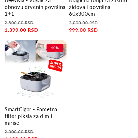
BeeWax - Vosak za
Magična folija za zaštitu
n
obnovu drvenih površina
zidova i površina
1+1
60x300cm
:
Regular
Sale
Regular
Sale
2,800.00 RSD
2,000.00 RSD
price
1,399.00 RSD
price
price
999.00 RSD
price
40%
SmartCigar - Pametna
filter piksla za dim i
mirise
Regular
Sale
2,000.00 RSD