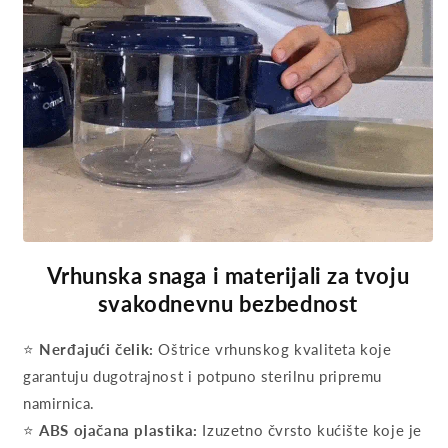
Vrhunska snaga i materijali za tvoju
svakodnevnu bezbednost
⭐
Nerđajući čelik:
Oštrice vrhunskog kvaliteta koje
garantuju dugotrajnost i potpuno sterilnu pripremu
namirnica.
⭐
ABS ojačana plastika:
Izuzetno čvrsto kućište koje je