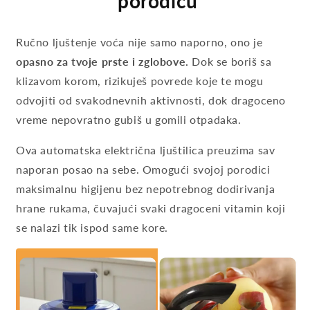
porodicu
Ručno ljuštenje voća nije samo naporno, ono je
opasno za tvoje prste i zglobove.
Dok se boriš sa
klizavom korom, rizikuješ povrede koje te mogu
odvojiti od svakodnevnih aktivnosti, dok dragoceno
vreme nepovratno gubiš u gomili otpadaka.
Ova automatska električna ljuštilica preuzima sav
naporan posao na sebe. Omogući svojoj porodici
maksimalnu higijenu bez nepotrebnog dodirivanja
hrane rukama, čuvajući svaki dragoceni vitamin koji
se nalazi tik ispod same kore.