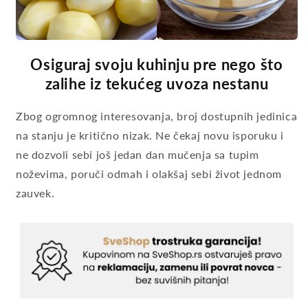
Osiguraj svoju kuhinju pre nego što
zalihe iz tekućeg uvoza nestanu
Zbog ogromnog interesovanja, broj dostupnih jedinica
na stanju je kritično nizak. Ne čekaj novu isporuku i
ne dozvoli sebi još jedan dan mučenja sa tupim
noževima, poruči odmah i olakšaj sebi život jednom
zauvek.