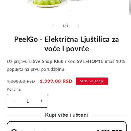
of
1
/
6
PeelGo - Električna Ljuštilica za
voće i povrće
Uz prijavu u
Sve Shop Klub
i kod
SVESHOP10
imaš
10%
popusta na prvu porudžbinu
Regular
Sale
1,999.00 RSD
50% Sniženje
4,000.00 RSD
price
price
Količina
Decrease
Increase
quantity
quantity
Kupi više i uštedi
for
for
PeelGo
PeelGo
-
-