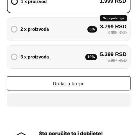
1.999 RSD
1 x proizvod
Električna
Električna
Ljuštilica
Ljuštilica
za
za
Najpopularnije
voće
voće
3.799 RSD
i
i
2 x proizvoda
5%
3.998 RSD
povrće
povrće
5.399 RSD
3 x proizvoda
10%
5.997 RSD
Dodaj u korpu