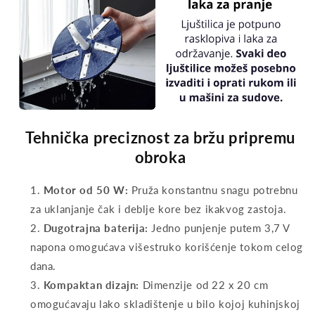
Tehnička preciznost za bržu pripremu
obroka
Motor od 50 W:
Pruža konstantnu snagu potrebnu
za uklanjanje čak i deblje kore bez ikakvog zastoja.
Dugotrajna baterija:
Jedno punjenje putem 3,7 V
napona omogućava višestruko korišćenje tokom celog
dana.
Kompaktan dizajn:
Dimenzije od 22 x 20 cm
omogućavaju lako skladištenje u bilo kojoj kuhinjskoj