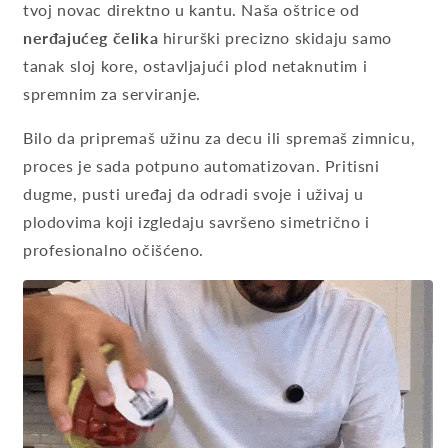
tvoj novac direktno u kantu. Naša oštrice od
nerđajućeg čelika
hirurški precizno skidaju samo
tanak sloj kore, ostavljajući plod netaknutim i
spremnim za serviranje.
Bilo da pripremaš užinu za decu ili spremaš zimnicu,
proces je sada potpuno automatizovan. Pritisni
dugme, pusti uređaj da odradi svoje i uživaj u
plodovima koji izgledaju savršeno simetrično i
profesionalno očišćeno.