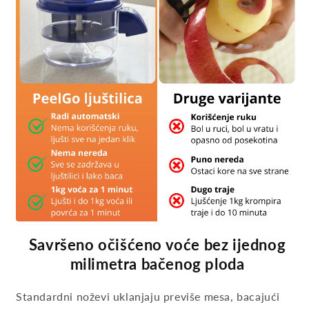
Savršeno očišćeno voće bez ijednog
milimetra bačenog ploda
Standardni noževi uklanjaju previše mesa, bacajući