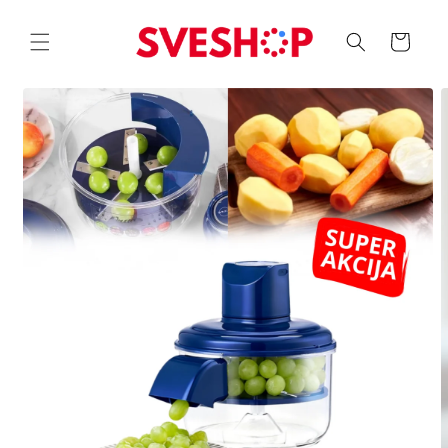
Skip to
content
Korpa
Skip to
product
information