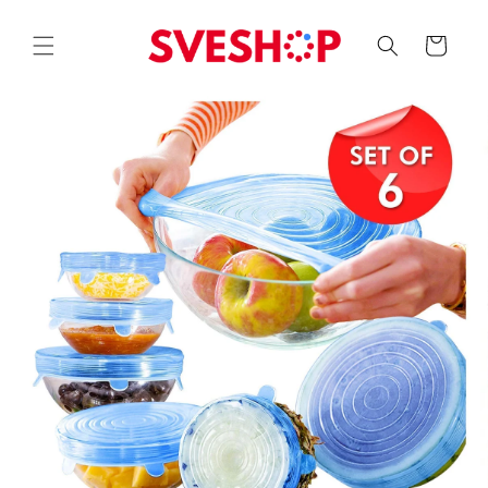
Skip to
content
Korpa
Skip to
product
information