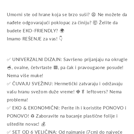
Umorni ste od hrane koja se brzo suši? 😩 Ne možete da
nađete odgovarajući poklopac za činiju? 🤯 Želite da
budete EKO-FRIENDLY? 🌍
Imamo REŠENJE za vas! 👇
✅ UNIVERZALNI DIZAJN: Savršeno prijanjaju na okrugle
🥣, ovalne, četvrtaste 🟩, pa čak i pravougaone posude!
Nema više muke!
✅ ČUVAJU SVEŽINU: Hermetički zatvaraju i održavaju
vašu hranu svežom duže vreme! 🍓🥬 leftovers? Nema
problema!
✅ EKO & EKONOMIČNI: Perite ih i koristite PONOVO i
PONOVO! ♻️ Zaboravite na bacanje plastične folije i
uštedite novac! 💰
✅ SET OD 6 VELIČINA: Od najmanje (7cm) do najveće