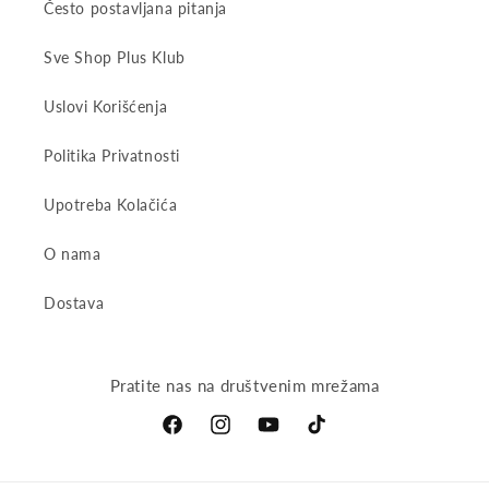
Često postavljana pitanja
Sve Shop Plus Klub
Uslovi Korišćenja
Politika Privatnosti
Upotreba Kolačića
O nama
Dostava
Pratite nas na društvenim mrežama
Facebook
Instagram
YouTube
TikTok