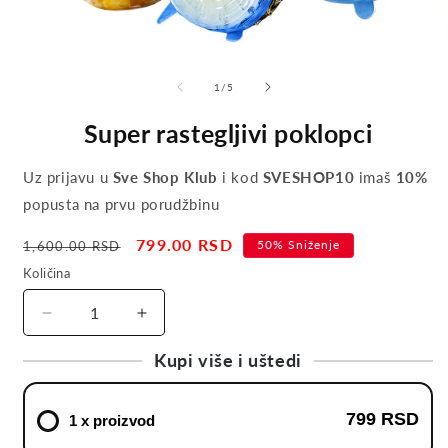
of
1
/
5
Super rastegljivi poklopci
Uz prijavu u
Sve Shop Klub
i kod
SVESHOP10
imaš
10%
popusta na prvu porudžbinu
Regular
Sale
799.00 RSD
50% Sniženje
1,600.00 RSD
price
price
Količina
Decrease
Increase
quantity
quantity
Kupi više i uštedi
for
for
Super
Super
rastegljivi
rastegljivi
799 RSD
1 x proizvod
poklopci
poklopci