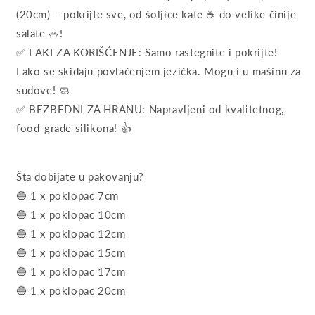
(20cm) – pokrijte sve, od šoljice kafe ☕ do velike činije
salate 🥗!
✅ LAKI ZA KORIŠĆENJE: Samo rastegnite i pokrijte!
Lako se skidaju povlačenjem jezička. Mogu i u mašinu za
sudove! 🧼
✅ BEZBEDNI ZA HRANU: Napravljeni od kvalitetnog,
food-grade silikona! 👍
Šta dobijate u pakovanju?
🔵 1 x poklopac 7cm
🔵 1 x poklopac 10cm
🔵 1 x poklopac 12cm
🔵 1 x poklopac 15cm
🔵 1 x poklopac 17cm
🔵 1 x poklopac 20cm