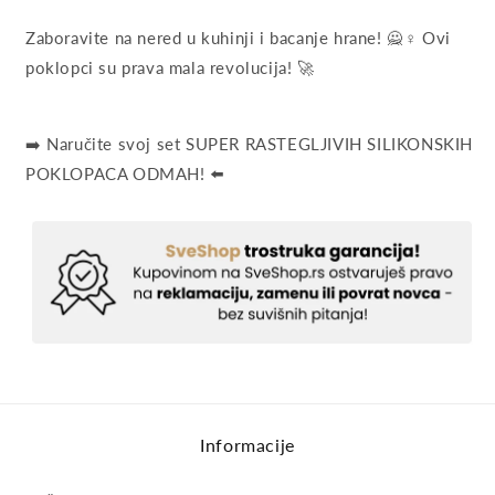
Zaboravite na nered u kuhinji i bacanje hrane! 🙅♀️ Ovi
poklopci su prava mala revolucija! 🚀
➡️ Naručite svoj set SUPER RASTEGLJIVIH SILIKONSKIH
POKLOPACA ODMAH! ⬅️
Informacije