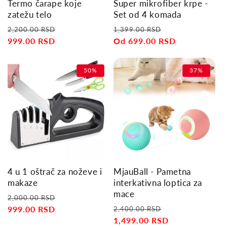
Termo čarape koje
Super mikrofiber krpe -
zatežu telo
Set od 4 komada
Regular
Sale
Regular
Sale
2,200.00 RSD
1,399.00 RSD
price
999.00 RSD
price
price
Od 699.00 RSD
price
50%
37%
4 u 1 oštrač za noževe i
MjauBall - Pametna
makaze
interkativna loptica za
mace
Regular
Sale
2,000.00 RSD
Regular
Sale
price
999.00 RSD
price
2,400.00 RSD
price
1,499.00 RSD
price