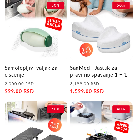
50%
50%
Samolepljivi valjak za
SanMed - Jastuk za
čišćenje
pravilno spavanje 1 + 1
Regular
Sale
Regular
Sale
2,000.00 RSD
3,199.00 RSD
price
999.00 RSD
price
price
1,599.00 RSD
price
50%
40%