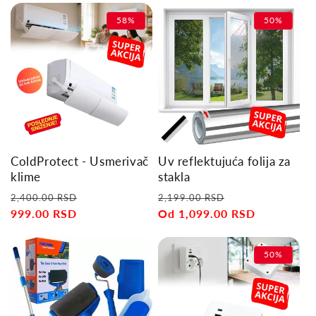
58%
50%
ColdProtect - Usmerivač
Uv reflektujuća folija za
klime
stakla
Regular
Sale
Regular
Sale
2,400.00 RSD
2,199.00 RSD
price
999.00 RSD
price
price
Od 1,099.00 RSD
price
50%