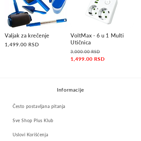
Valjak za krečenje
VoltMax - 6 u 1 Multi
Utičnica
Regular
1,499.00 RSD
Regular
Sale
price
3,000.00 RSD
price
1,499.00 RSD
price
Informacije
Često postavljana pitanja
Sve Shop Plus Klub
Uslovi Korišćenja