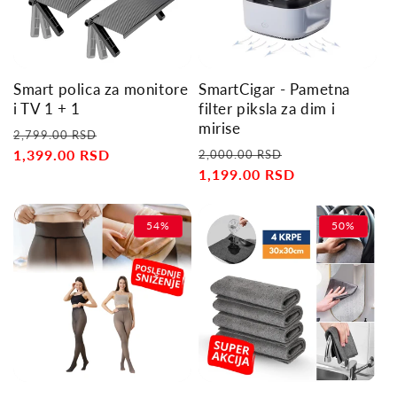
Smart polica za monitore
SmartCigar - Pametna
i TV 1 + 1
filter piksla za dim i
mirise
Regular
Sale
2,799.00 RSD
Regular
Sale
price
1,399.00 RSD
price
2,000.00 RSD
price
1,199.00 RSD
price
54%
50%