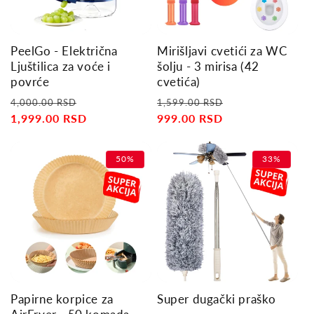
PeelGo - Električna
Mirišljavi cvetići za WC
Ljuštilica za voće i
šolju - 3 mirisa (42
povrće
cvetića)
Regular
Sale
Regular
Sale
4,000.00 RSD
1,599.00 RSD
price
1,999.00 RSD
price
price
999.00 RSD
price
50%
33%
Papirne korpice za
Super dugački praško