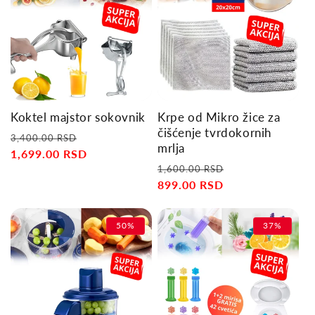
Koktel majstor sokovnik
Krpe od Mikro žice za
čišćenje tvrdokornih
Regular
Sale
3,400.00 RSD
mrlja
price
1,699.00 RSD
price
Regular
Sale
1,600.00 RSD
price
899.00 RSD
price
50%
37%