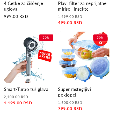
4 Četke za čišćenje
Plavi filter za neprijatne
uglova
mirise i insekte
Regular
999.00 RSD
Regular
Sale
1,999.00 RSD
price
price
499.00 RSD
price
50%
50%
Smart-Turbo tuš glava
Super rastegljivi
poklopci
Regular
Sale
2,400.00 RSD
Regular
Sale
price
1,199.00 RSD
price
1,600.00 RSD
price
799.00 RSD
price