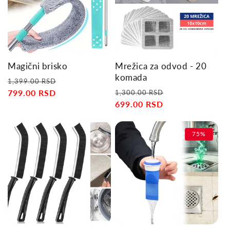
Magični brisko
Mrežica za odvod - 20
komada
Regular
Sale
1,399.00 RSD
Regular
Sale
price
799.00 RSD
price
1,300.00 RSD
price
699.00 RSD
price
75%