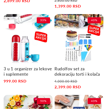
Regular
Sale
price
2,899.00 RSD
price
2,800.00 RSD
price
1,399.00 RSD
price
33%
40%
3 u 1 organizer za lekove
Rudolfov set za
i suplemente
dekoraciju torti i kolača
Sale
999.00 RSD
Regular
Sale
4,000.00 RSD
price
price
2,399.00 RSD
price
50%
43%