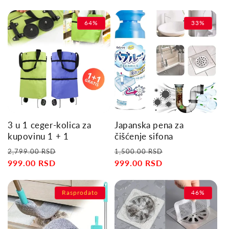
64%
33%
3 u 1 ceger-kolica za
Japanska pena za
kupovinu 1 + 1
čišćenje sifona
Regular
Sale
Regular
Sale
2,799.00 RSD
1,500.00 RSD
price
999.00 RSD
price
price
999.00 RSD
price
Rasprodato
46%