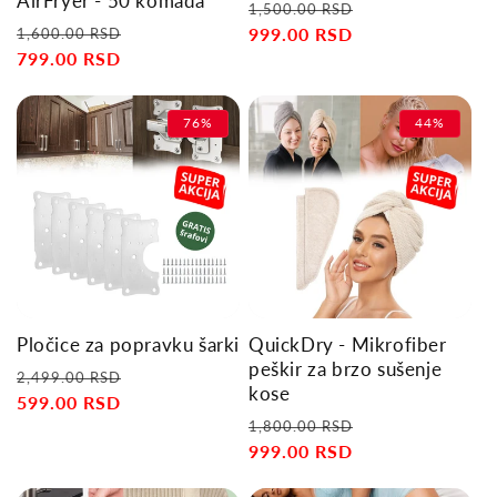
AirFryer - 50 komada
Regular
Sale
1,500.00 RSD
Regular
Sale
price
999.00 RSD
price
1,600.00 RSD
price
799.00 RSD
price
76%
44%
Pločice za popravku šarki
QuickDry - Mikrofiber
peškir za brzo sušenje
Regular
Sale
2,499.00 RSD
kose
price
599.00 RSD
price
Regular
Sale
1,800.00 RSD
price
999.00 RSD
price