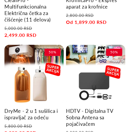
CleanPro -
KrofnicaPro - Ekspres
n
Multifunkcionalna
aparat za krofnice
Električna četka za
:
Regular
Sale
2,800.00 RSD
čišćenje (11 delova)
price
Od 1,899.00 RSD
price
Regular
Sale
5,000.00 RSD
price
2,499.00 RSD
price
50%
50%
DryMe - 2 u 1 sušilica i
HDTV - Digitalna TV
ispravljač za odeću
Sobna Antena sa
pojačivačem
Regular
Sale
5,800.00 RSD