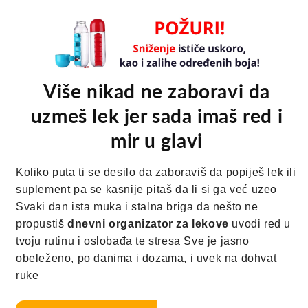
Više nikad ne zaboravi da
uzmeš lek jer sada imaš red i
mir u glavi
Koliko puta ti se desilo da zaboraviš da popiješ lek ili
suplement pa se kasnije pitaš da li si ga već uzeo
Svaki dan ista muka i stalna briga da nešto ne
propustiš
dnevni organizator za lekove
uvodi red u
tvoju rutinu i oslobađa te stresa Sve je jasno
obeleženo, po danima i dozama, i uvek na dohvat
ruke