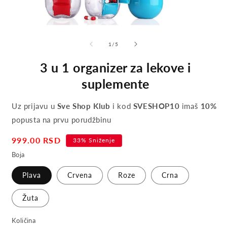
of
1
/
5
3 u 1 organizer za lekove i
suplemente
Uz prijavu u
Sve Shop Klub
i kod
SVESHOP10
imaš
10%
popusta na prvu porudžbinu
Sale
999.00 RSD
33% Sniženje
price
Boja
Plava
Crvena
Roze
Crna
Žuta
Količina