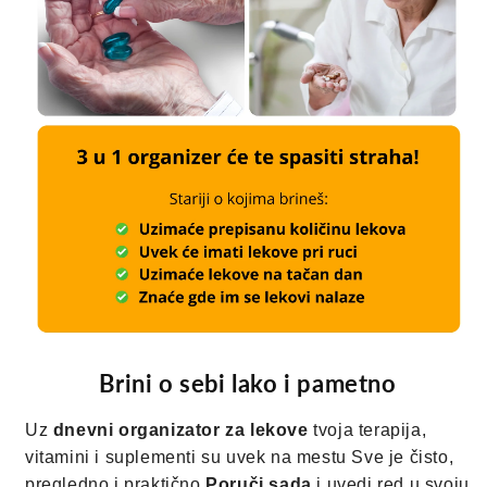
Brini o sebi lako i pametno
Uz
dnevni organizator za lekove
tvoja terapija,
vitamini i suplementi su uvek na mestu Sve je čisto,
pregledno i praktično
Poruči sada
i uvedi red u svoju