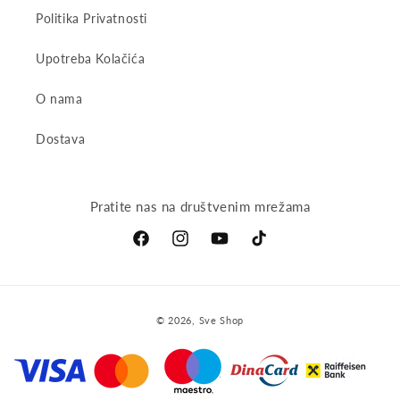
Politika Privatnosti
Upotreba Kolačića
O nama
Dostava
Pratite nas na društvenim mrežama
Facebook
Instagram
YouTube
TikTok
Payment
© 2026,
Sve Shop
methods