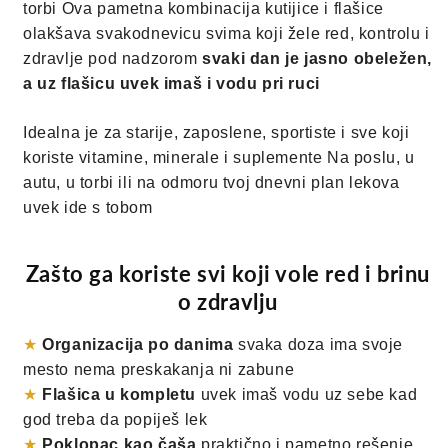
torbi Ova pametna kombinacija kutijice i flašice
olakšava svakodnevicu svima koji žele red, kontrolu i
zdravlje pod nadzorom
svaki dan je jasno obeležen,
a uz flašicu uvek imaš i vodu pri ruci
Idealna je za starije, zaposlene, sportiste i sve koji
koriste vitamine, minerale i suplemente Na poslu, u
autu, u torbi ili na odmoru tvoj dnevni plan lekova
uvek ide s tobom
Zašto ga koriste svi koji vole red i brinu
o zdravlju
★
Organizacija po danima
svaka doza ima svoje
mesto nema preskakanja ni zabune
★
Flašica u kompletu
uvek imaš vodu uz sebe kad
god treba da popiješ lek
★
Poklopac kao čaša
praktično i pametno rešenje