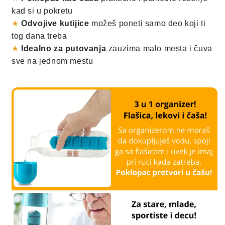
kad si u pokretu
★
Odvojive kutijice
možeš poneti samo deo koji ti
tog dana treba
★
Idealno za putovanja
zauzima malo mesta i čuva
sve na jednom mestu