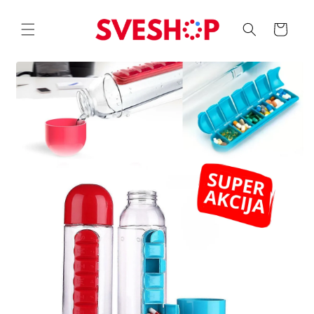
Skip to
content
Korpa
Skip to
product
information