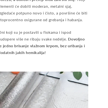
elementi će dobiti moderan, metalni sjaj,
izgledaće potpuno novo i čisto, a površine će biti
stoprocentno osigurane od grebanja i habanja.
Oni koji su je postavili u fiokama i ispod
sudopere više ne ribaju svake nedelje.
Dovoljno
je jedno brisanje vlažnom krpom, bez uribanja i
dodatnih jakih hemikalija!