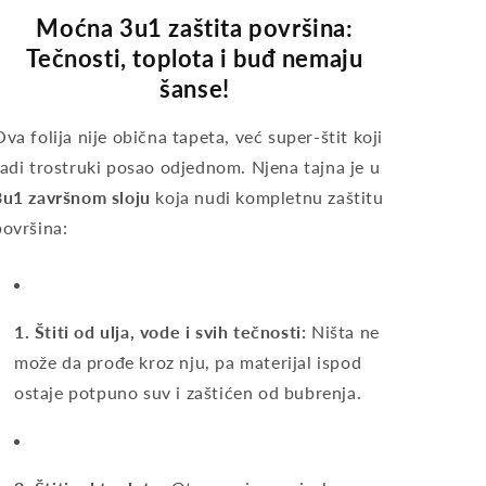
Moćna 3u1 zaštita površina:
Tečnosti, toplota i buđ nemaju
šanse!
Ova folija nije obična tapeta, već super-štit koji
radi trostruki posao odjednom. Njena tajna je u
3u1 završnom sloju
koja nudi kompletnu zaštitu
površina:
1. Štiti od ulja, vode i svih tečnosti:
Ništa ne
može da prođe kroz nju, pa materijal ispod
ostaje potpuno suv i zaštićen od bubrenja.