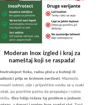
Moderan Inox izgled i kraj za
nameštaj koji se raspada!
Unutrašnjost fioka, radna ploča u kuhinji ili
radionici prlja se brzinom svetlosti.
Masnoće,
prosuti sokovi, ulje i prljavštine uvuku se u svaki
ćošak, pa površine počnu da propadaju i ružno
mirišu.
Ova folija rešava taj problem u jednom
potezu, a donosi i prelep
Inox završni sloj
. Tvoji