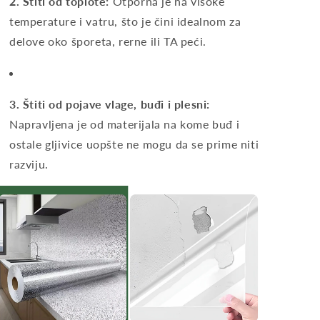
2. Štiti od toplote:
Otporna je na visoke
temperature i vatru, što je čini idealnom za
delove oko šporeta, rerne ili TA peći.
3. Štiti od pojave vlage, buđi i plesni:
Napravljena je od materijala na kome buđ i
ostale gljivice uopšte ne mogu da se prime niti
razviju.