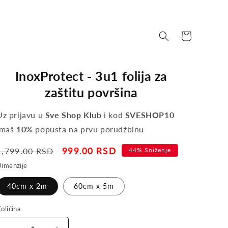
Korpa
InoxProtect - 3u1 folija za
zaštitu površina
Uz prijavu u
Sve Shop Klub
i kod
SVESHOP10
imaš
10%
popusta na prvu porudžbinu
Regular
Sale
999.00 RSD
1,799.00 RSD
44% Sniženje
price
price
imenzije
40cm x 2m
60cm x 5m
oličina