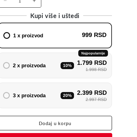
Decrease
Increase
quantity
quantity
Kupi više i uštedi
for
for
InoxProtect
InoxProtect
-
-
999 RSD
3u1
3u1
1 x proizvod
folija
folija
za
za
zaštitu
zaštitu
Najpopularnije
površina
površina
1.799 RSD
2 x proizvoda
10%
1.998 RSD
2.399 RSD
3 x proizvoda
20%
2.997 RSD
Dodaj u korpu