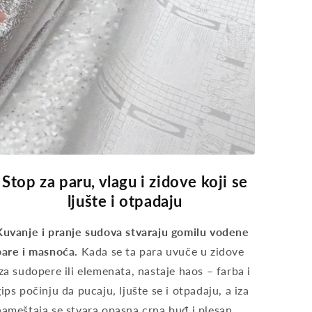
Stop za paru, vlagu i zidove koji se
ljušte i otpadaju
Kuvanje i pranje sudova stvaraju gomilu vodene
pare i masnoća.
Kada se ta para uvuče u zidove
iza sudopere ili elemenata, nastaje haos – farba i
gips počinju da pucaju, ljušte se i otpadaju, a iza
nameštaja se stvara opasna crna buđ i plesan.