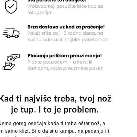
Kad ti najviše treba, tvoj nož
je tup. I to je problem.
Nema goreg osećaja kada ti treba oštar nož, a
on samo klizi. Bilo da si u kampu, na pecanju ili