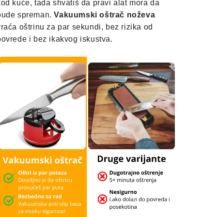
kod kuće, tada shvatiš da pravi alat mora da
bude spreman.
Vakuumski oštrač noževa
vraća oštrinu za par sekundi, bez rizika od
povrede i bez ikakvog iskustva.