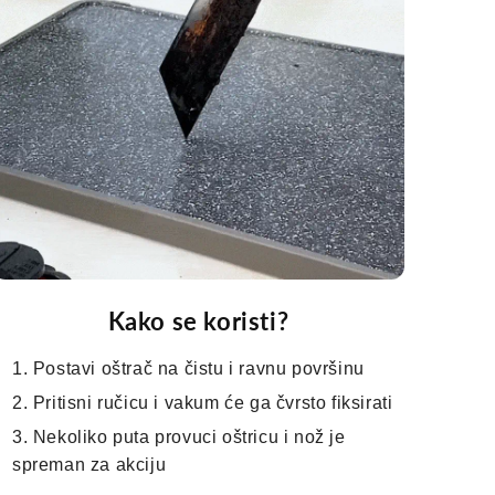
Kako se koristi?
Postavi oštrač na čistu i ravnu površinu
Pritisni ručicu i vakum će ga čvrsto fiksirati
Nekoliko puta provuci oštricu i nož je
spreman za akciju