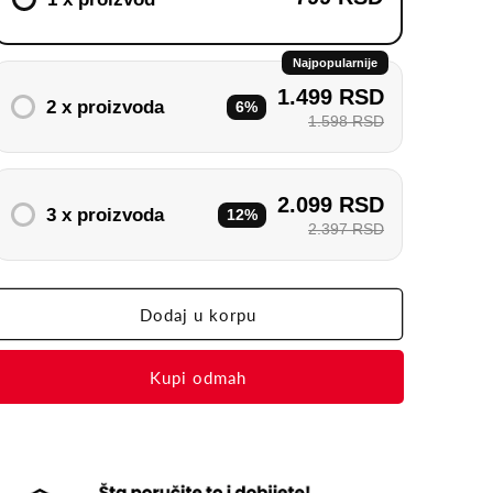
noževe
noževe
Najpopularnije
1.499 RSD
2 x proizvoda
6%
1.598 RSD
2.099 RSD
3 x proizvoda
12%
2.397 RSD
Dodaj u korpu
Buy it now