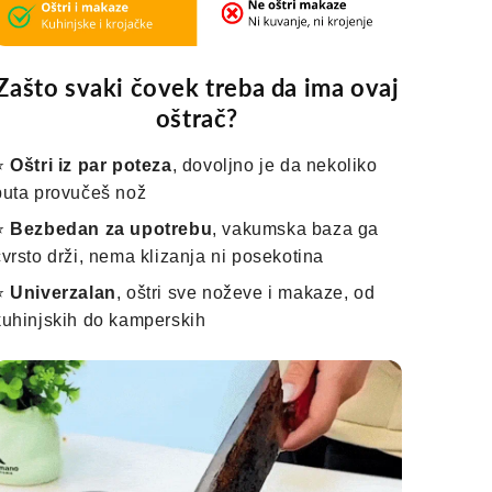
Zašto svaki čovek treba da ima ovaj
oštrač?
⭐
Oštri iz par poteza
, dovoljno je da nekoliko
puta provučeš nož
⭐
Bezbedan za upotrebu
, vakumska baza ga
čvrsto drži, nema klizanja ni posekotina
⭐
Univerzalan
, oštri sve noževe i makaze, od
kuhinjskih do kamperskih