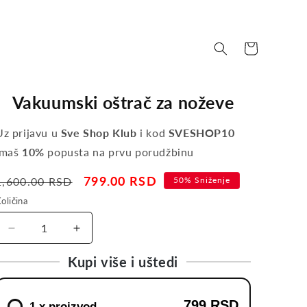
Korpa
Vakuumski oštrač za noževe
Uz prijavu u
Sve Shop Klub
i kod
SVESHOP10
imaš
10%
popusta na prvu porudžbinu
Regular
Sale
799.00 RSD
1,600.00 RSD
50% Sniženje
price
price
oličina
Decrease
Increase
quantity
quantity
Kupi više i uštedi
for
for
Vakuumski
Vakuumski
oštrač
oštrač
799 RSD
za
za
1 x proizvod