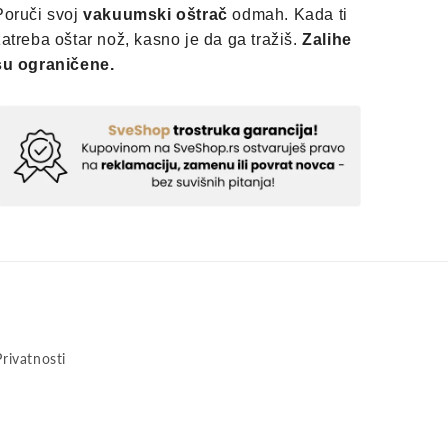
Poruči svoj
vakuumski oštrač
odmah. Kada ti
zatreba oštar nož, kasno je da ga tražiš.
Zalihe
su ograničene.
Privatnosti