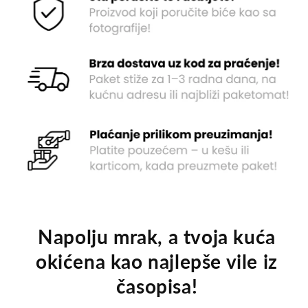
Napolju mrak, a tvoja kuća
okićena kao najlepše vile iz
časopisa!