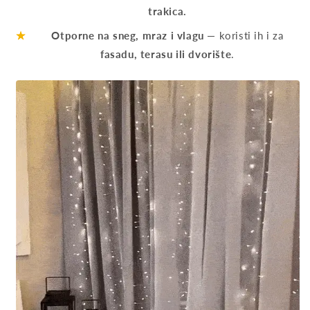
trakica.
★
★
Otporne na sneg, mraz i vlagu
— koristi ih i za
fasadu, terasu ili dvorište
.