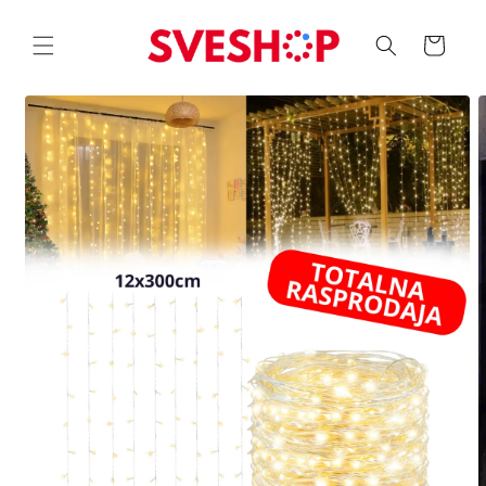
Skip to
content
Korpa
Skip to
product
information