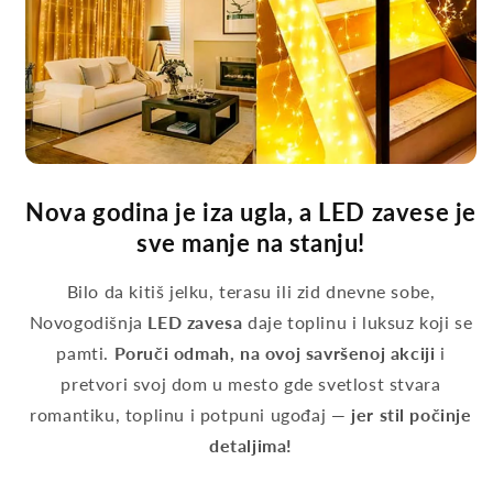
Nova godina je iza ugla, a LED zavese je
sve manje na stanju!
Bilo da kitiš jelku, terasu ili zid dnevne sobe,
Novogodišnja
LED zavesa
daje toplinu i luksuz koji se
pamti.
Poruči odmah, na ovoj savršenoj akciji
i
pretvori svoj dom u mesto gde svetlost stvara
romantiku, toplinu i potpuni ugođaj —
jer stil počinje
detaljima!