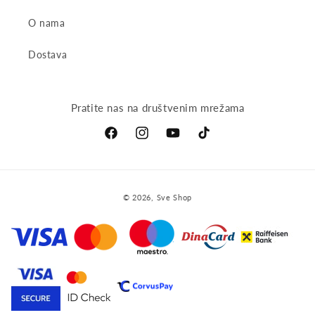
O nama
Dostava
Pratite nas na društvenim mrežama
Facebook
Instagram
YouTube
TikTok
Payment
© 2026,
Sve Shop
methods