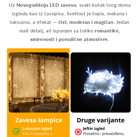
Uz
Novogodišnju LED zavesu
, svaki kutak tvog doma
izgleda kao iz časopisa. Svetlost je topla, mekana i
luksuzna, a efekat —
čist, moderan i magičan
. Jedan
mali detalj, ali ispunjen sa toliko
romantike,
smirenosti i porodične atmosfere.