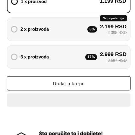
1.199 RSD
1 x proizvod
Novogodišnja
Novogodišnja
LED
LED
Zavesa
Zavesa
Najpopularnije
od
od
2.199 RSD
360
360
2 x proizvoda
8%
2.398 RSD
lampiona
lampiona
2.999 RSD
3 x proizvoda
17%
3.597 RSD
Dodaj u korpu