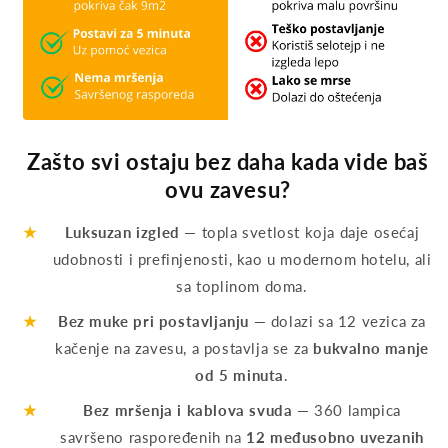
Zašto svi ostaju bez daha kada vide baš
ovu zavesu?
★
Luksuzan izgled
— topla svetlost koja daje osećaj
udobnosti i prefinjenosti, kao u modernom hotelu, ali
sa toplinom doma.
★
Bez muke pri postavljanju
— dolazi sa 12 vezica za
kačenje na zavesu, a postavlja se za
bukvalno manje
od 5 minuta
.
★
Bez mršenja i kablova svuda
— 360 lampica
savršeno raspoređenih na
12 međusobno uvezanih