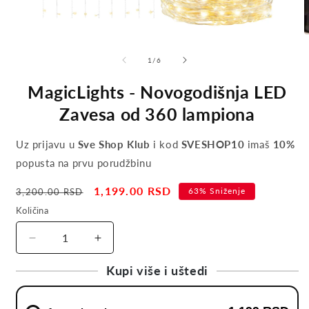
of
1
/
6
MagicLights - Novogodišnja LED
Zavesa od 360 lampiona
Uz prijavu u
Sve Shop Klub
i kod
SVESHOP10
imaš
10%
popusta na prvu porudžbinu
Regular
Sale
1,199.00 RSD
63% Sniženje
3,200.00 RSD
price
price
Količina
Decrease
Increase
quantity
quantity
Kupi više i uštedi
for
for
MagicLights
MagicLights
-
-