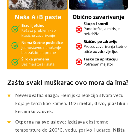
Zašto svaki muškarac ovo mora da ima?
★
Neverovatna snaga:
Hemijska reakcija stvara vezu
koja je tvrda kao kamen.
Drži metal, drvo, plastiku i
keramiku zauvek.
★
Otporna na sve uslove:
Izdržava ekstremne
temperature do 200°C, vodu, gorivo i udarce.
Ništa