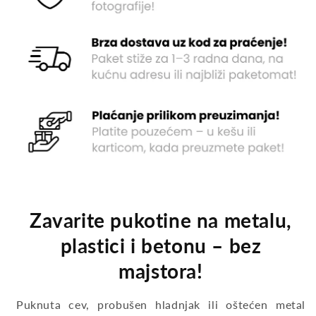
Zavarite pukotine na metalu,
plastici i betonu – bez
majstora!
Puknuta cev, probušen hladnjak ili oštećen metal