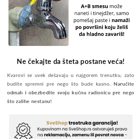
Ne čekajte da šteta postane veća!
Kvarovi se uvek dešavaju u najgorem trenutku, zato
budite spremni pre nego što bude kasno.
Naručite
odmah i obezbedite svoju kućnu radionicu pre nego
što zalihe nestanu!