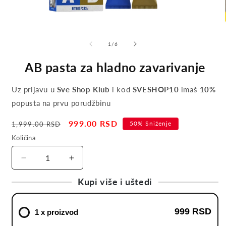
of
1
/
6
AB pasta za hladno zavarivanje
Uz prijavu u
Sve Shop Klub
i kod
SVESHOP10
imaš
10%
popusta na prvu porudžbinu
Regular
Sale
999.00 RSD
50% Sniženje
1,999.00 RSD
price
price
Količina
Decrease
Increase
quantity
quantity
Kupi više i uštedi
for
for
AB
AB
pasta
pasta
999 RSD
1 x proizvod
za
za
hladno
hladno