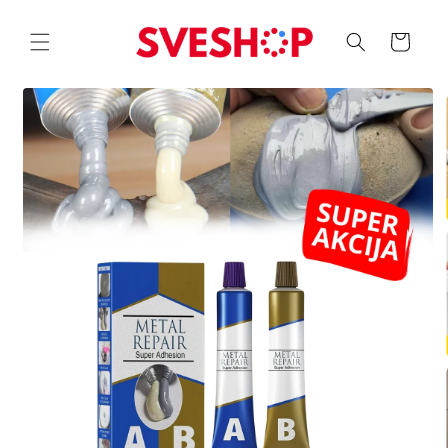
Skip to
content
Korpa
Skip to
product
information