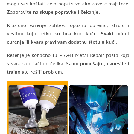
mogu vas koštati celo bogatstvo ako zovete majstore.
Zaboravite na skupe popravke i čekanje.
Klasično varenje zahteva opasnu opremu, struju i
veštinu koju retko ko ima kod kuće.
Svaki minut
curenja ili kvara pravi vam dodatnu štetu u kući.
Rešenje je konačno tu – A+B Metal Repair pasta koja
stvara spoj jači od čelika.
Samo pomešajte, nanesite i
trajno ste rešili problem.