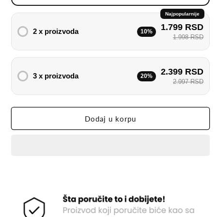
zavarivanje
zavarivanje
Najpopularnije
1.799 RSD
2 x proizvoda
10%
1.998 RSD
2.399 RSD
3 x proizvoda
20%
2.997 RSD
Dodaj u korpu