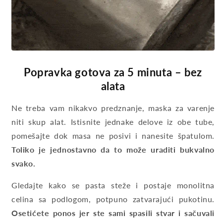
Popravka gotova za 5 minuta – bez
alata
Ne treba vam nikakvo predznanje, maska za varenje
niti skup alat. Istisnite jednake delove iz obe tube,
pomešajte dok masa ne posivi i nanesite špatulom.
Toliko je jednostavno da to može uraditi bukvalno
svako.
Gledajte kako se pasta steže i postaje monolitna
celina sa podlogom, potpuno zatvarajući pukotinu.
Osetićete ponos jer ste sami spasili stvar i sačuvali