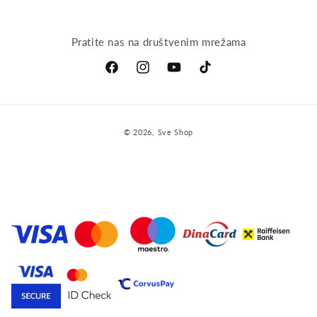
Pratite nas na društvenim mrežama
Facebook
Instagram
YouTube
TikTok
Payment
© 2026,
Sve Shop
methods